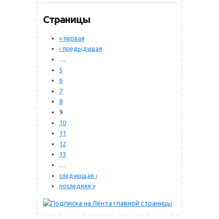
Страницы
« первая
‹ предыдущая
…
5
6
7
8
9
10
11
12
13
…
следующая ›
последняя »