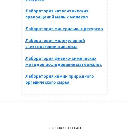
Лаборатория каталитических
превращений малых молекул
Лаборатория минеральных ресурсов
Лаборатория молекулярной
спектроскопии и анализа
Лаборатория физико-химических
методов исследования материалов
Лаборатория химии природного
органического сырья
2026 ИХХТ СО РАН