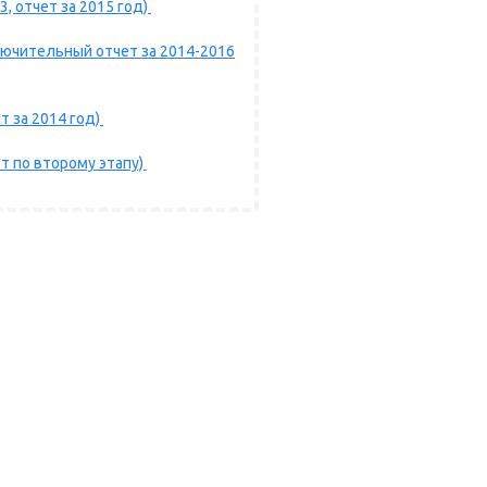
, отчет за 2015 год)
лючительный отчет за 2014-2016
т за 2014 год)
т по второму этапу)