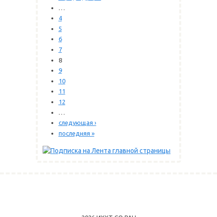
…
4
5
6
7
8
9
10
11
12
…
следующая ›
последняя »