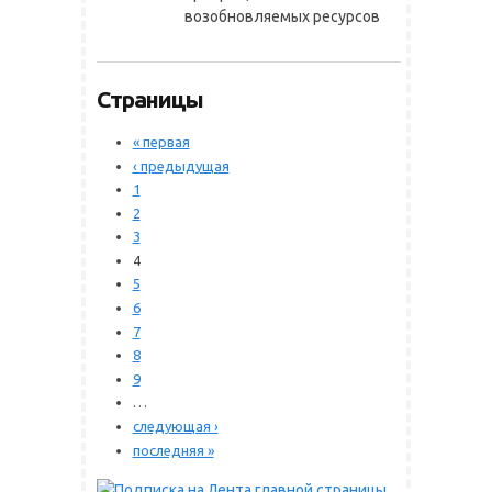
возобновляемых ресурсов
Страницы
« первая
‹ предыдущая
1
2
3
4
5
6
7
8
9
…
следующая ›
последняя »