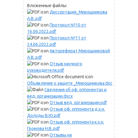
Вложенные файлы:
Диссертация_Мирошникова
А.В..pdf
Протокол №10 от
16.06.2022.pdf
Протокол №11 от
24.06.2022.pdf
Автореферат Мирошниковой
А.В..pdf
Отзыв научного
руководителя.pdf
Объявление о защите _Мирошникова.doc
Сведения об оф. оппонентах и
вед. организации.docx
Отзыв вед. организации.pdf
Отзыв оф. оппонента д.х.н.
Долуды В.Ю.pdf
Отзыв оф. оппонента к.х.н.
Громова Н.В..pdf
Отзывы на