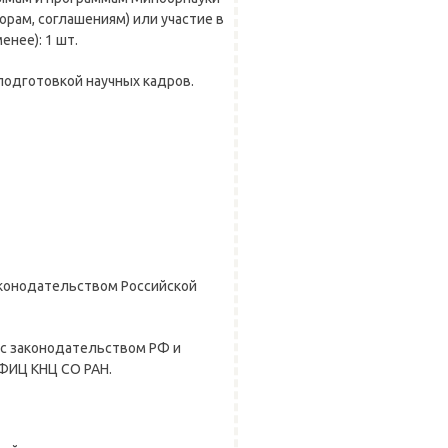
рам, соглашениям) или участие в
енее): 1 шт.
одготовкой научных кадров.
аконодательством Российской
с законодательством РФ и
ФИЦ КНЦ СО РАН.