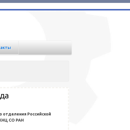
такты
ода
о отделения Российской
КНЦ СО РАН