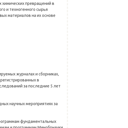
х химических превращений в
го и техногенного сырья
вых материалов на их основе
ируемых журналах и сборниках,
арегистрированных в
следований за последние 5 лет
ных научных мероприятиях за
программам фундаментальных
ммам и программам Минобрнауки