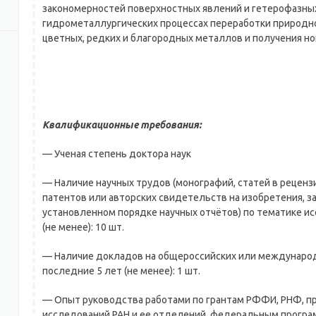
закономерностей поверхностных явлений и гетерофазны
гидрометаллургических процессах переработки природно
цветных, редких и благородных металлов и получения но
Квалификационные требования:
— Ученая степень доктора наук
— Наличие научных трудов (монографий, статей в реценз
патентов или авторских свидетельств на изобретения, з
установленном порядке научных отчётов) по тематике ис
(не менее): 10 шт.
— Наличие докладов на общероссийских или международ
последние 5 лет (не менее): 1 шт.
— Опыт руководства работами по грантам РФФИ, РНФ, 
исследований РАН и ее отделений, федеральным програ